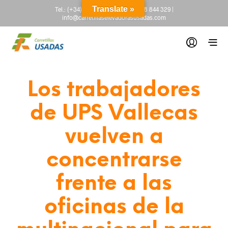
Translate »
Tel.:
(+34) 665 845 222
-
(+34) 918 844 329
|
info@carretillaselevadorasusadas.com
Los trabajadores
de UPS Vallecas
vuelven a
concentrarse
frente a las
oficinas de la