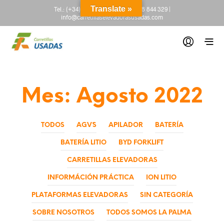
Translate »
Tel.:
(+34) 665 845 222
-
(+34) 918 844 329
|
info@carretillaselevadorasusadas.com
Mes:
Agosto 2022
TODOS
AGV´S
APILADOR
BATERÍA
BATERÍA LITIO
BYD FORKLIFT
CARRETILLAS ELEVADORAS
INFORMÁCIÓN PRÁCTICA
ION LITIO
PLATAFORMAS ELEVADORAS
SIN CATEGORÍA
SOBRE NOSOTROS
TODOS SOMOS LA PALMA