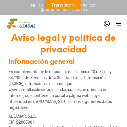
Translate »
Tel.:
(+34) 665 845 222
-
(+34) 918 844 329
|
info@carretillaselevadorasusadas.com
Aviso legal y política de
privacidad
Información general
En cumplimiento de lo dispuesto en el artículo 10 de la Ley
34/2002 de Servicios de la Sociedad de la Información
(LSSICE), informamos al usuario que
www.carretillaselevadorasusadas.com es un dominio en
Internet, que contiene un portal o página web, cuya
titularidad es de ALCAMAR, S.L.U. con los siguientes datos
registrales:
ALCAMAR, S.L.U.
CIF: B28659811