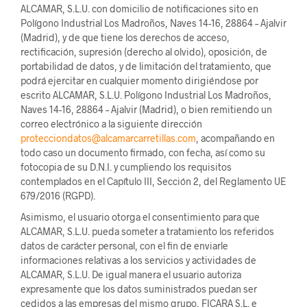
ALCAMAR, S.L.U. con domicilio de notificaciones sito en
Polígono Industrial Los Madroños, Naves 14-16, 28864 – Ajalvir
(Madrid), y de que tiene los derechos de acceso,
rectificación, supresión (derecho al olvido), oposición, de
portabilidad de datos, y de limitación del tratamiento, que
podrá ejercitar en cualquier momento dirigiéndose por
escrito ALCAMAR, S.L.U. Polígono Industrial Los Madroños,
Naves 14-16, 28864 – Ajalvir (Madrid), o bien remitiendo un
correo electrónico a la siguiente dirección
protecciondatos@alcamarcarretillas.com
, acompañando en
todo caso un documento firmado, con fecha, así como su
fotocopia de su D.N.I. y cumpliendo los requisitos
contemplados en el Capítulo III, Sección 2, del Reglamento UE
679/2016 (RGPD).
Asimismo, el usuario otorga el consentimiento para que
ALCAMAR, S.L.U. pueda someter a tratamiento los referidos
datos de carácter personal, con el fin de enviarle
informaciones relativas a los servicios y actividades de
ALCAMAR, S.L.U. De igual manera el usuario autoriza
expresamente que los datos suministrados puedan ser
cedidos a las empresas del mismo grupo, FICARA S.L. e