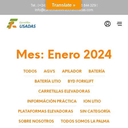
Translate »
Tel.:
(+34) 665 845 222
-
(+34) 918 844 329
|
info@carretillaselevadorasusadas.com
Mes:
Enero 2024
TODOS
AGV´S
APILADOR
BATERÍA
BATERÍA LITIO
BYD FORKLIFT
CARRETILLAS ELEVADORAS
INFORMÁCIÓN PRÁCTICA
ION LITIO
PLATAFORMAS ELEVADORAS
SIN CATEGORÍA
SOBRE NOSOTROS
TODOS SOMOS LA PALMA