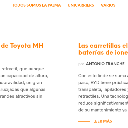
TODOS SOMOS LA PALMA
UNICARRIERS
VARIOS
es de Toyota MH
Las carretillas e
baterías de iones
por
ANTONIO TRANCHE
 retractil, que aunque
ran capacidad de altura,
Con esto linde se suma 
aobravilidad, un gran
paso, BYD tiene práctic
crucijadas que algunas
transpaleta, apiladores
randes atractivos sin
retráctiles. Una tecnolog
reduce significativamen
de su mantenimiento ya 
LEER MÁS