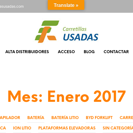
Translate »
rasusadas.com
ALTA DISTRIBUIDORES
ACCESO
BLOG
CONTACTAR
Mes:
Enero 2017
APILADOR
BATERÍA
BATERÍA LITIO
BYD FORKLIFT
CARRE
ICA
ION LITIO
PLATAFORMAS ELEVADORAS
SIN CATEGORÍ