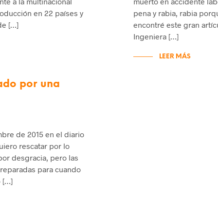
te a la multinacional
muerto en accidente lab
oducción en 22 países y
pena y rabia, rabia por
de […]
encontré este gran artíc
Ingeniera […]
LEER MÁS
tado por una
mbre de 2015 en el diario
iero rescatar por lo
por desgracia, pero las
 preparadas para cuando
 […]