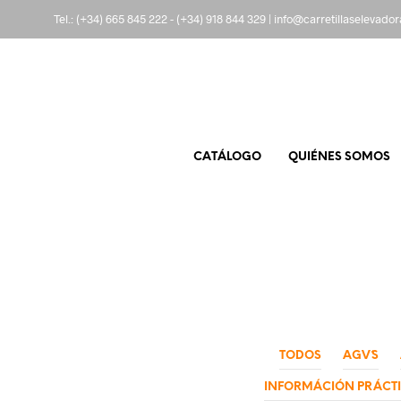
Tel.:
(+34) 665 845 222
-
(+34) 918 844 329
|
info@carretillaselevado
CATÁLOGO
QUIÉNES SOMOS
TODOS
AGV´S
INFORMÁCIÓN PRÁCT