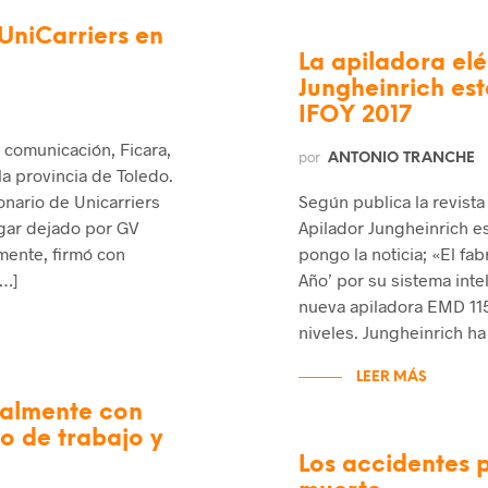
UniCarriers en
La apiladora elé
Jungheinrich es
IFOY 2017
e comunicación, Ficara,
por
ANTONIO TRANCHE
la provincia de Toledo.
onario de Unicarriers
Según publica la revista
ugar dejado por GV
Apilador Jungheinrich e
ente, firmó con
pongo la noticia; «El fa
[…]
Año’ por su sistema inte
nueva apiladora EMD 115
niveles. Jungheinrich ha
LEER MÁS
talmente con
o de trabajo y
Los accidentes 