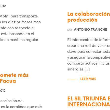
2012
La colaboración 
Motril para transporte
producción
n los diez primeros mes
ento con respecto al
por
ANTONIO TRANCHE
 está basando en el
línea marítima regular
El intercambio de infor
crear una red de valor o
clave para conectar tod
y asegurar la competitiv
compartir activos, incl
sinergias […]
 comete más
LEER MÁS
 Facua
2012
EL SIL TRIUNFA 
asociación de
INTERNACIONA
es la aerolínea que más