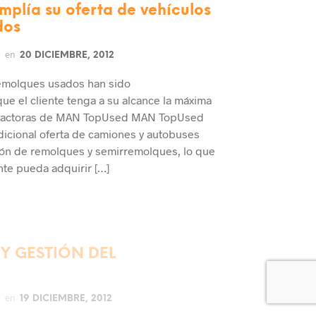
lía su oferta de vehículos
dos
en
20 DICIEMBRE, 2012
emolques usados han sido
ue el cliente tenga a su alcance la máxima
s tractoras de MAN TopUsed MAN TopUsed
adicional oferta de camiones y autobuses
ión de remolques y semirremolques, lo que
nte pueda adquirir […]
Y GESTIÓN DEL
en
19 DICIEMBRE, 2012