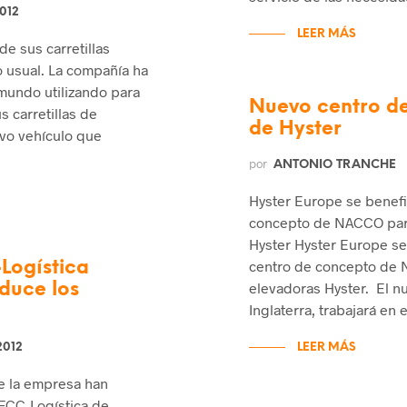
012
LEER MÁS
de sus carretillas
 usual. La compañía ha
 mundo utilizando para
Nuevo centro de
s carretillas de
de Hyster
evo vehículo que
por
ANTONIO TRANCHE
Hyster Europe se benefi
concepto de NACCO para 
Hyster Hyster Europe se
centro de concepto de N
-Logística
elevadoras Hyster. El n
educe los
Inglaterra, trabajará en e
2012
LEER MÁS
de la empresa han
 FCC-Logística de