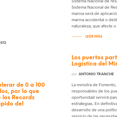
Sistema Nacional de res
Sistema Nacional de Re
marina será de aplicaci
marina accidental o deli
naturaleza, que afecte o
LEER MÁS
2012
Los puertos par
Logística del Mi
por
ANTONIO TRANCHE
La ministra de Fomento, 
elerar de 0 a 100
responsables de los pue
os, por lo que
oportunidad servirá para
e los Records
estrategias. En definiti
ápido del
desarrollo de una políti
servicio de las necesida