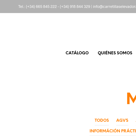
Tel.:
(+34) 665 845 222
-
(+34) 918 844 329
|
info@carretillaselevado
CATÁLOGO
QUIÉNES SOMOS
TODOS
AGV´S
INFORMÁCIÓN PRÁCT