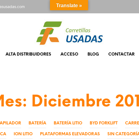
Translate »
rasusadas.com
ALTA DISTRIBUIDORES
ACCESO
BLOG
CONTACTAR
Mes:
Diciembre 20
APILADOR
BATERÍA
BATERÍA LITIO
BYD FORKLIFT
CARRE
ICA
ION LITIO
PLATAFORMAS ELEVADORAS
SIN CATEGORÍ