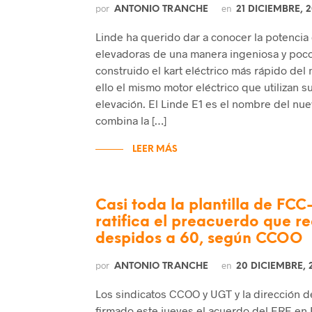
por
en
ANTONIO TRANCHE
21 DICIEMBRE, 2
Linde ha querido dar a conocer la potencia 
elevadoras de una manera ingeniosa y poco
construido el kart eléctrico más rápido del
ello el mismo motor eléctrico que utilizan su
elevación. El Linde E1 es el nombre del nu
combina la […]
LEER MÁS
Casi toda la plantilla de FCC
ratifica el preacuerdo que r
despidos a 60, según CCOO
por
en
ANTONIO TRANCHE
20 DICIEMBRE, 
Los sindicatos CCOO y UGT y la dirección 
firmado este jueves el acuerdo del ERE en