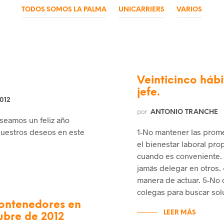
TODOS SOMOS LA PALMA
UNICARRIERS
VARIOS
Veinticinco háb
jefe.
012
por
ANTONIO TRANCHE
seamos un feliz año
vuestros deseos en este
1-No mantener las prom
el bienestar laboral prop
cuando es conveniente. 
jamás delegar en otros. 
manera de actuar. 5-No c
colegas para buscar sol
contenedores en
LEER MÁS
ubre de 2012