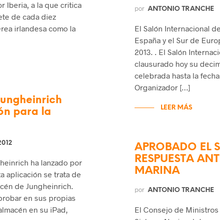
Iberia, a la que critica
por
ANTONIO TRANCHE
ete de cada diez
rea irlandesa como la
El Salón Internacional de
España y el Sur de Europ
2013. . El Salón Internac
clausurado hoy su decimo
celebrada hasta la fecha
Organizador […]
ungheinrich
LEER MÁS
ón para la
2012
APROBADO EL 
RESPUESTA AN
heinrich ha lanzado por
MARINA
 aplicación se trata de
acén de Jungheinrich.
por
ANTONIO TRANCHE
probar en sus propias
almacén en su iPad,
El Consejo de Ministros