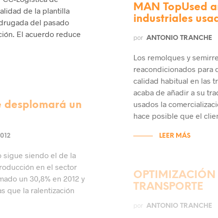
MAN TopUsed amp
lidad de la plantilla
industriales usa
madrugada del pasado
ción. El acuerdo reduce
por
ANTONIO TRANCHE
Los remolques y semirr
reacondicionados para q
calidad habitual en la
acaba de añadir a su tr
usados la comercializac
e desplomará un
hace posible que el clie
012
LEER MÁS
 sigue siendo el de la
producción en el sector
OPTIMIZACIÓN 
mado un 30,8% en 2012 y
TRANSPORTE
s que la ralentización
por
ANTONIO TRANCHE