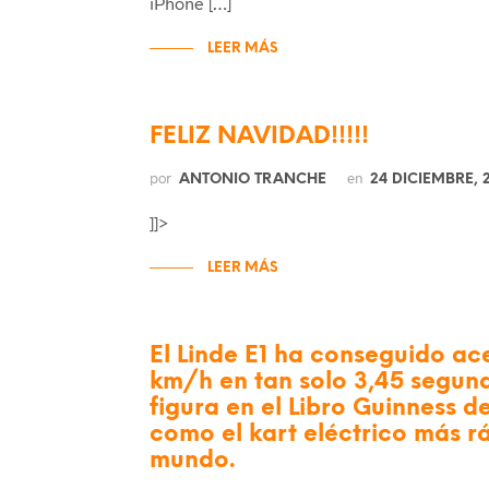
iPhone […]
LEER MÁS
FELIZ NAVIDAD!!!!!
por
en
ANTONIO TRANCHE
24 DICIEMBRE, 
]]>
LEER MÁS
El Linde E1 ha conseguido ac
km/h en tan solo 3,45 segund
figura en el Libro Guinness d
como el kart eléctrico más r
mundo.