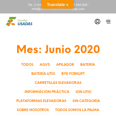
Translate »
Tel.:
(+34) 665 845 222
-
(+34) 918 844 329
|
info@carretillaselevadorasusadas.com
Mes:
Junio 2020
TODOS
AGV´S
APILADOR
BATERÍA
BATERÍA LITIO
BYD FORKLIFT
CARRETILLAS ELEVADORAS
INFORMÁCIÓN PRÁCTICA
ION LITIO
PLATAFORMAS ELEVADORAS
SIN CATEGORÍA
SOBRE NOSOTROS
TODOS SOMOS LA PALMA