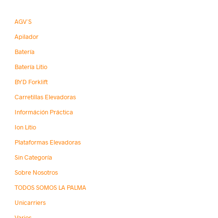
AGV´s
Apilador
Batería
Batería Litio
BYD Forklift
Carretillas Elevadoras
Információn Práctica
Ion Litio
Plataformas Elevadoras
Sin Categoría
Sobre Nosotros
TODOS SOMOS LA PALMA
Unicarriers
Varios