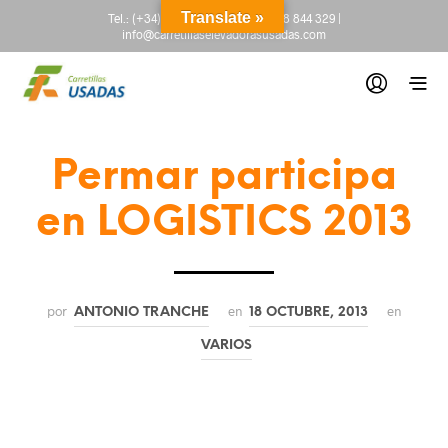
Translate »
Tel.:
(+34) 665 845 222
-
(+34) 918 844 329
|
info@carretillaselevadorasusadas.com
Permar participa
en LOGISTICS 2013
por
en
en
ANTONIO TRANCHE
18 OCTUBRE, 2013
VARIOS