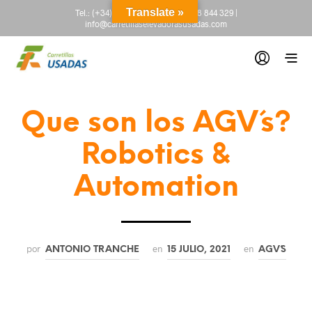
Translate »
Tel.:
(+34) 665 845 222
-
(+34) 918 844 329
|
info@carretillaselevadorasusadas.com
Que son los AGV´s?
Robotics &
Automation
por
en
en
ANTONIO TRANCHE
15 JULIO, 2021
AGV´S