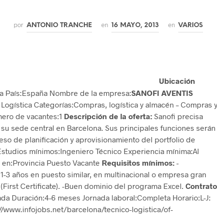
por
en
en
ANTONIO TRANCHE
16 MAYO, 2013
VARIOS
Ubicación
na País:España Nombre de la empresa:
SANOFI AVENTIS
Logística Categorías:Compras, logística y almacén – Compras 
ero de vacantes:1
Descripción de la oferta:
Sanofi precisa
 su sede central en Barcelona. Sus principales funciones serán
eso de planificación y aprovisionamiento del portfolio de
studios mínimos:Ingeniero Técnico Experiencia mínima:Al
 en:Provincia Puesto Vacante
Requisitos mínimos:
-
 1-3 años en puesto similar, en multinacional o empresa gran
(First Certificate). -Buen dominio del programa Excel.
Contrato
da Duración:4-6 meses Jornada laboral:Completa Horario:L-J:
//www.infojobs.net/barcelona/tecnico-logistica/of-