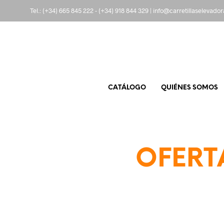
Tel.:
(+34) 665 845 222
-
(+34) 918 844 329
|
info@carretillaselevado
CATÁLOGO
QUIÉNES SOMOS
OFERTA