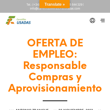
Translate »
Tel.:
(+34) 665 845 222
-
(+34) 918 844 329
|
info@carretillaselevadorasusadas.com
OFERTA DE
EMPLEO:
Responsable
Compras y
Aprovisionamiento