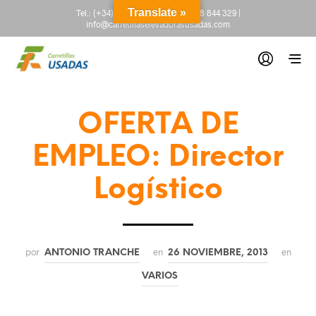
Translate »
Tel.:
(+34) 665 845 222
-
(+34) 918 844 329
|
info@carretillaselevadorasusadas.com
OFERTA DE
EMPLEO: Director
Logístico
por
en
en
ANTONIO TRANCHE
26 NOVIEMBRE, 2013
VARIOS