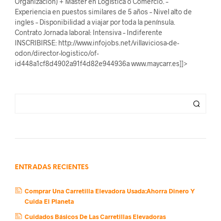
Organización) + Master en Logística o Comercio. –
Experiencia en puestos similares de 5 años – Nivel alto de
ingles – Disponibilidad a viajar por toda la península.
Contrato Jornada laboral: Intensiva – Indiferente
INSCRIBIRSE: http://www.infojobs.net/villaviciosa-de-
odon/director-logistico/of-
id448a1cf8d4902a91f4d82e944936a www.maycarr.es]]>
ENTRADAS RECIENTES
Comprar Una Carretilla Elevadora Usada:Ahorra Dinero Y
Cuida El Planeta
Cuidados Básicos De Las Carretillas Elevadoras