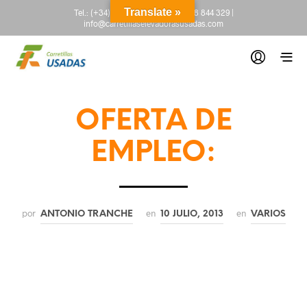
Translate »
Tel.:
(+34) 665 845 222
-
(+34) 918 844 329
|
info@carretillaselevadorasusadas.com
OFERTA DE
EMPLEO:
por
en
en
ANTONIO TRANCHE
10 JULIO, 2013
VARIOS