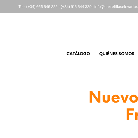
Tel.:
(+34) 665 845 222
-
(+34) 918 844 329
|
info@carretillaselevado
CATÁLOGO
QUIÉNES SOMOS
Nuevo 
F