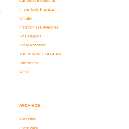
Carretillas Elevadoras
Információn Práctica
o
Ion Litio
Plataformas Elevadoras
:
Sin Categoría
Sobre Nosotros
TODOS SOMOS LA PALMA
Unicarriers
Varios
ARCHIVOS
Abril 2026
Enero 2026