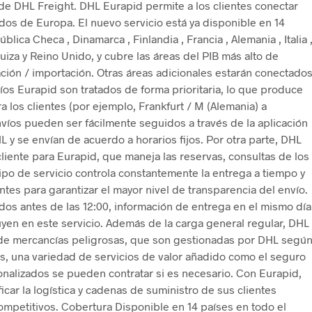
de DHL Freight. DHL Eurapid permite a los clientes conectar
dos de Europa. El nuevo servicio está ya disponible en 14
blica Checa , Dinamarca , Finlandia , Francia , Alemania , Italia 
uiza y Reino Unido, y cubre las áreas del PIB más alto de
ción / importación. Otras áreas adicionales estarán conectado
íos Eurapid son tratados de forma prioritaria, lo que produce
 los clientes (por ejemplo, Frankfurt / M (Alemania) a
víos pueden ser fácilmente seguidos a través de la aplicación
L y se envían de acuerdo a horarios fijos. Por otra parte, DHL
cliente para Eurapid, que maneja las reservas, consultas de los
uipo de servicio controla constantemente la entrega a tiempo y
ntes para garantizar el mayor nivel de transparencia del envío.
ados antes de las 12:00, información de entrega en el mismo día
yen en este servicio. Además de la carga general regular, DHL
 de mercancías peligrosas, que son gestionadas por DHL segú
s, una variedad de servicios de valor añadido como el seguro
onalizados se pueden contratar si es necesario. Con Eurapid,
icar la logística y cadenas de suministro de sus clientes
ompetitivos. Cobertura Disponible en 14 países en todo el