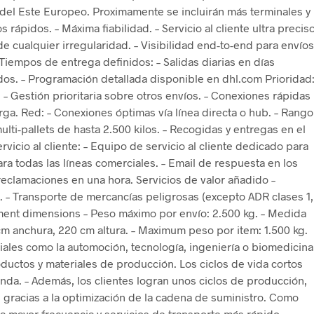
del Este Europeo. Proximamente se incluirán más terminales y
rápidos. – Máxima fiabilidad. – Servicio al cliente ultra precis
de cualquier irregularidad. – Visibilidad end-to-end para envíos
Tiempos de entrega definidos: – Salidas diarias en días
dos. – Programación detallada disponible en dhl.com Prioridad
 – Gestión prioritaria sobre otros envíos. – Conexiones rápidas
rga. Red: – Conexiones óptimas vía línea directa o hub. – Rango
ti-pallets de hasta 2.500 kilos. – Recogidas y entregas en el
rvicio al cliente: – Equipo de servicio al cliente dedicado para
ra todas las líneas comerciales. – Email de respuesta en los
eclamaciones en una hora. Servicios de valor añadido –
 – Transporte de mercancías peligrosas (excepto ADR clases 1,
pment dimensions – Peso máximo por envío: 2.500 kg. – Medida
cm anchura, 220 cm altura. – Maximum peso por item: 1.500 kg.
iales como la automoción, tecnología, ingeniería o biomedicina
oductos y materiales de producción. Los ciclos de vida cortos
da. – Además, los clientes logran unos ciclos de producción,
 gracias a la optimización de la cadena de suministro. Como
 mayor frecuencia y servicios de transporte más rápido.