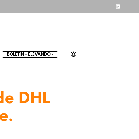
BOLETÍN «ELEVANDO»
 de DHL
e.