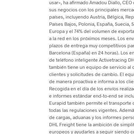
usar», ha afirmado Amadou Diallo, CEO 
sus negocios con los principales merca
países, incluyendo Austria, Bélgica, Repú
Países Bajos, Polonia, España, Suecia, S
Europa y el 74% del volumen de exporta
a la red en los próximos meses. Los env
plazos de entrega muy competitivos para
Barcelona (España) en 24 horas). Los en
de teléfono inteligente Activetracing DH
también tiene un equipo de servicio al 
clientes y solicitudes de cambio. El eq
de manera proactiva e informa a los clie
Recogida en el día de los envíos realiz
e informes estándar end-to-end se inclu
Eurapid también permite el transporte
todas las regulaciones vigentes. Ademá
de cargas, aduanas y los informes pers
DHL Freight tiene la ambición de simplif
europeos y ayudarles a seguir siendo c