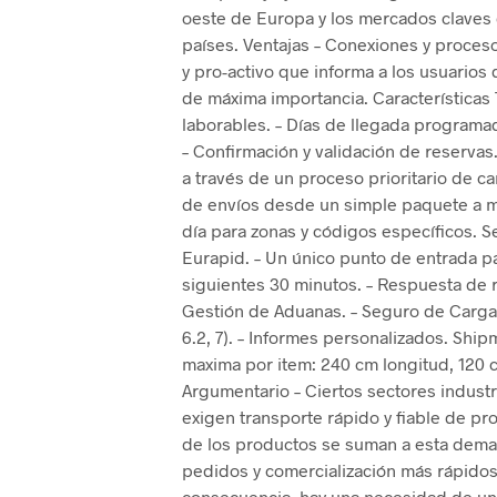
oeste de Europa y los mercados claves 
países. Ventajas – Conexiones y procesos 
y pro-activo que informa a los usuarios 
de máxima importancia. Características 
laborables. – Días de llegada programa
– Confirmación y validación de reservas.
a través de un proceso prioritario de ca
de envíos desde un simple paquete a mul
día para zonas y códigos específicos. Se
Eurapid. – Un único punto de entrada pa
siguientes 30 minutos. – Respuesta de r
Gestión de Aduanas. – Seguro de Carga.
6.2, 7). – Informes personalizados. Shi
maxima por item: 240 cm longitud, 120 
Argumentario – Ciertos sectores industr
exigen transporte rápido y fiable de pr
de los productos se suman a esta deman
pedidos y comercialización más rápidos
consecuencia, hay una necesidad de una