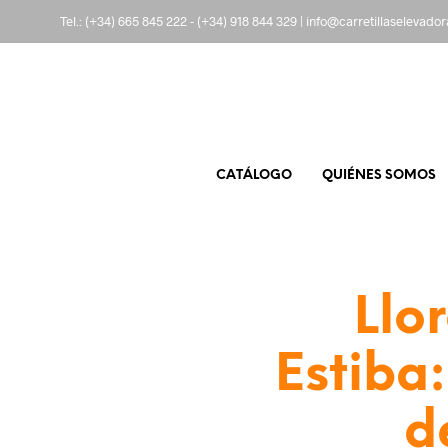
Tel.:
(+34) 665 845 222
-
(+34) 918 844 329
|
info@carretillaselevado
CATÁLOGO
QUIÉNES SOMOS
Llo
Estiba
d