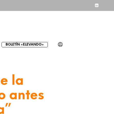
BOLETÍN «ELEVANDO»
e la
o antes
a”