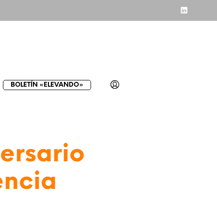
BOLETÍN «ELEVANDO»
versario
encia