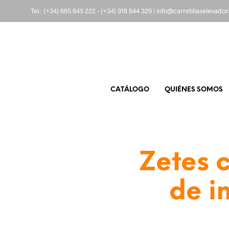
Tel.:
(+34) 665 845 222
-
(+34) 918 844 329
|
info@carretillaselevado
CATÁLOGO
QUIÉNES SOMOS
Zetes c
de i