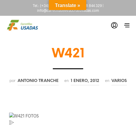
Translate »
Tel.:
(+34) 665 845 222
-
(+34) 918 844 329
|
info@carretillaselevadorasusadas.com
W421
por
en
en
ANTONIO TRANCHE
1 ENERO, 2012
VARIOS
]]>