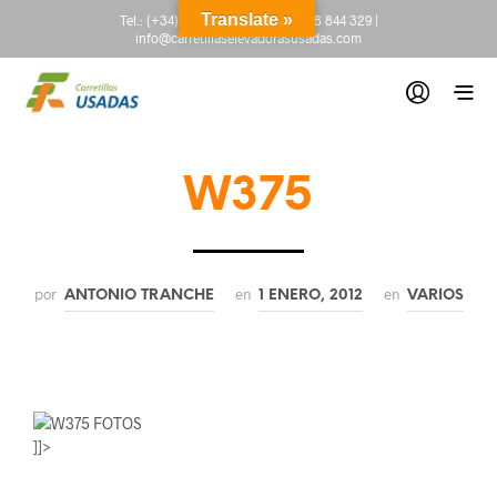
Translate »
Tel.:
(+34) 665 845 222
-
(+34) 918 844 329
|
info@carretillaselevadorasusadas.com
W375
por
en
en
ANTONIO TRANCHE
1 ENERO, 2012
VARIOS
]]>