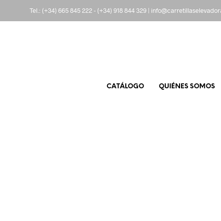
Tel.:
(+34) 665 845 222
-
(+34) 918 844 329
|
info@carretillaselevado
CATÁLOGO
QUIÉNES SOMOS