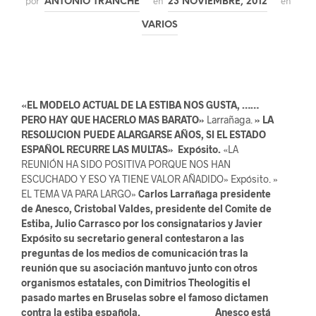
por
en
en
ANTONIO TRANCHE
23 NOVIEMBRE, 2012
VARIOS
«EL MODELO ACTUAL DE LA ESTIBA NOS GUSTA, ……
PERO HAY QUE HACERLO MAS BARATO»
Larrañaga.
» LA
RESOLUCION PUEDE ALARGARSE AÑOS, SI EL ESTADO
ESPAÑOL RECURRE LAS MULTAS» Expósito.
«LA
REUNIÓN HA SIDO POSITIVA PORQUE NOS HAN
ESCUCHADO Y ESO YA TIENE VALOR AÑADIDO» Expósito. »
EL TEMA VA PARA LARGO»
Carlos Larrañaga presidente
de Anesco, Cristobal Valdes, presidente del Comite de
Estiba, Julio Carrasco por los consignatarios y Javier
Expósito su secretario general contestaron a las
preguntas de los medios de comunicación tras la
reunión que su asociación mantuvo junto con otros
organismos estatales, con
Dimitrios Theologitis el
pasado martes en Bruselas sobre el famoso dictamen
contra la estiba española.
Anesco está