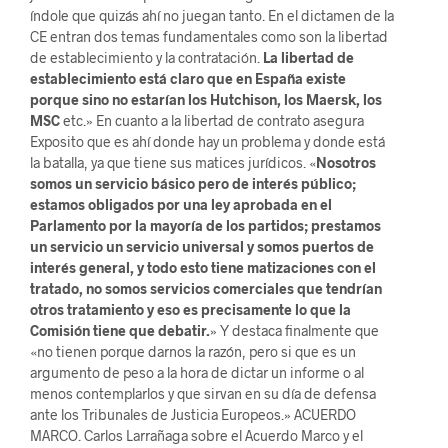
índole que quizás ahí no juegan tanto. En el dictamen de la
CE entran dos temas fundamentales como son la libertad
de establecimiento y la contratación.
La libertad de
establecimiento está claro que en España existe
porque sino no estarían los Hutchison, los Maersk, los
MSC
etc.» En cuanto a la libertad de contrato asegura
Exposito que es ahí donde hay un problema y donde está
la batalla, ya que tiene sus matices jurídicos. «
Nosotros
somos un servicio básico pero de interés público;
estamos obligados por una ley aprobada en el
Parlamento por la mayoría de los partidos; prestamos
un servicio un servicio universal y somos puertos de
interés general, y todo esto tiene matizaciones con el
tratado, no somos servicios comerciales que tendrían
otros tratamiento y eso es precisamente lo que la
Comisión tiene que debatir.
» Y destaca finalmente que
«no tienen porque darnos la razón, pero si que es un
argumento de peso a la hora de dictar un informe o al
menos contemplarlos y que sirvan en su día de defensa
ante los Tribunales de Justicia Europeos.» ACUERDO
MARCO. Carlos Larrañaga sobre el Acuerdo Marco y el