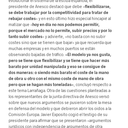
evolucionar el sistema de la estiba española, el
presidente de Anesco destacó que debe «
flexibilizarse,
se debe trabajar por la competitividad para tratar de
rebajar costes
» y en esto último hizo especial hincapié al
matizar que «
hoy en día no nos podemos permitir,
porque el mercado no lo permite, subir precios y por lo
tanto subir costes
» y advierte, «no basta con no subir
costes sino que se tienen que bajar» ya que recuerda que
muchas empresas y en muchos puertos se están
observando bajadas de tráfico.
«El modelo ya nos gusta,
pero se tiene que flexibilizar y se tiene que hacer más
barato por unidad manipulada y eso se consigue de
dos maneras: o siendo más barato el coste de la mano
de obra u otro con el mismo coste de mano de obra
pero que se hagan más toneladas»
, concluyó respecto a
este tema Larrañaga. Otra de las cuestiones planteadas a
los representantes de la junta directiva de Anesco versó
sobre que nuevos argumentos se pusieron sobre la mesa
en defensa del modelo y que debieron abrir los oidos a la
Comisión Europa. Javier Exposito cogió el testigo de su
presidente para afirmar que se presentaron «argumentos
jurídicos con independencia de argumentos de otra