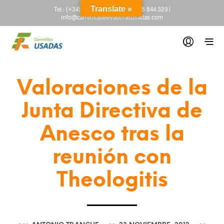
Translate »
Tel.:
(+34) 665 845 222
-
(+34) 918 844 329
|
info@carretillaselevadorasusadas.com
Valoraciones de la
Junta Directiva de
Anesco tras la
reunión con
Theologitis