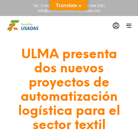
Translate »
Tel.:
(+34) 665 845 222
-
(+34) 918 844 329
|
info@carretillaselevadorasusadas.com
ULMA presenta
dos nuevos
proyectos de
automatización
logística para el
sector textil