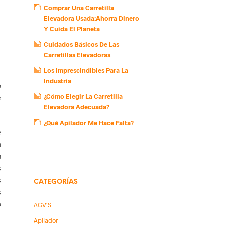
Comprar Una Carretilla
Elevadora Usada:Ahorra Dinero
Y Cuida El Planeta
Cuidados Básicos De Las
Carretillas Elevadoras
Los Imprescindibles Para La
Industria
o
¿Cómo Elegir La Carretilla
e
Elevadora Adecuada?
¿Qué Apilador Me Hace Falta?
e
n
a
s
s
CATEGORÍAS
s
o
AGV´s
Apilador