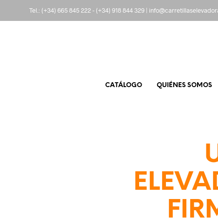
Tel.:
(+34) 665 845 222
-
(+34) 918 844 329
|
info@carretillaselevado
CATÁLOGO
QUIÉNES SOMOS
ELEVA
FIR