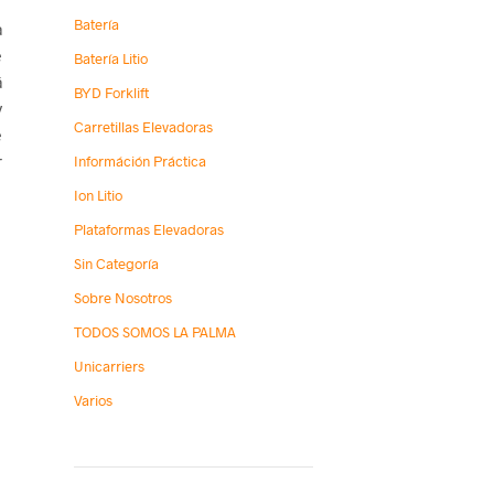
Batería
a
e
Batería Litio
á
BYD Forklift
y
Carretillas Elevadoras
e
r
Információn Práctica
Ion Litio
Plataformas Elevadoras
Sin Categoría
Sobre Nosotros
TODOS SOMOS LA PALMA
Unicarriers
Varios