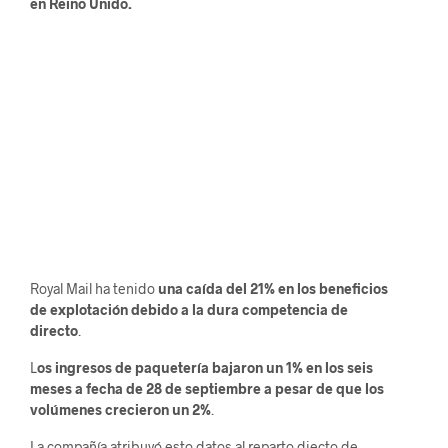
en Reino Unido.
Royal Mail ha tenido
una caída del 21% en los beneficios
de explotación debido a la dura competencia de
directo
.
L
os ingresos de paquetería bajaron un 1% en los seis
meses a fecha de 28 de septiembre a pesar de que los
volúmenes crecieron un 2%
.
La compañía atribuyó esto datos al reparto diecto de