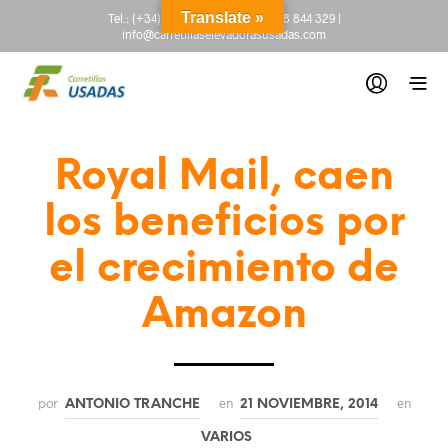
Translate »
Tel.:
(+34) 665 845 222
-
(+34) 918 844 329
|
info@carretillaselevadorasusadas.com
Royal Mail, caen
los beneficios por
el crecimiento de
Amazon
por
en
en
ANTONIO TRANCHE
21 NOVIEMBRE, 2014
VARIOS