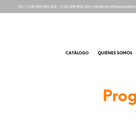
Tel.:
(+34) 665 845 222
-
(+34) 918 844 329
|
info@carretillaselevado
CATÁLOGO
QUIÉNES SOMOS
Prog