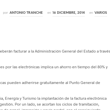
por
en
en
ANTONIO TRANCHE
16 DICIEMBRE, 2014
VARIOS
deberán facturar a la Administración General del Estado a travé
ales por las electrónicas implica un ahorro en tiempo del 80% y
icas pueden adherirse gratuitamente al Punto General de
ia, Energía y Turismo la implantación de la factura electrónica
estión. Por un lado, se acortan los ciclos de tramitación,
tes de papel, impresión y envío postal, con el consiguiente