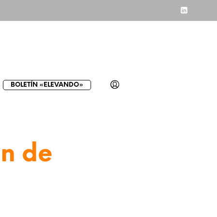
BOLETÍN «ELEVANDO»
ón de
.