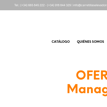
Tel.:
(+34) 665 845 222
-
(+34) 918 844 329
|
info@carretillaselevado
CATÁLOGO
QUIÉNES SOMOS
OFER
Manage