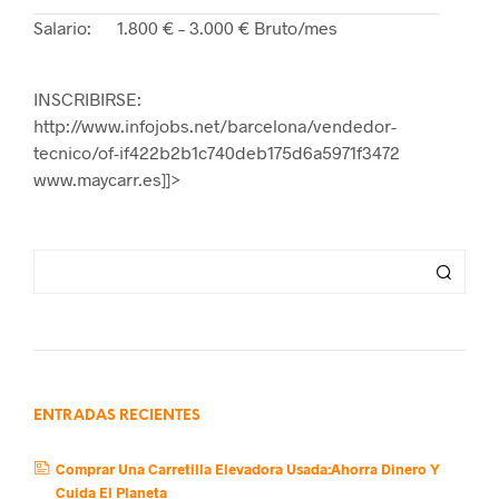
Salario:
1.800 € – 3.000 € Bruto/mes
INSCRIBIRSE:
http://www.infojobs.net/barcelona/vendedor-
tecnico/of-if422b2b1c740deb175d6a5971f3472
www.maycarr.es]]>
ENTRADAS RECIENTES
Comprar Una Carretilla Elevadora Usada:Ahorra Dinero Y
Cuida El Planeta