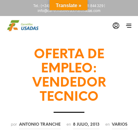
Translate »
Tel.:
(+34) 665 845 222
-
(+34) 918 844 329
|
info@carretillaselevadorasusadas.com
OFERTA DE
EMPLEO:
VENDEDOR
TECNICO
por
en
en
ANTONIO TRANCHE
8 JULIO, 2013
VARIOS