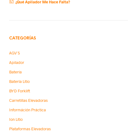
¿Qué Apilador Me Hace Falta?
CATEGORÍAS
AGV´s
Apilador
Batería
Batería Litio
BYD Forklift
Carretillas Elevadoras
Információn Práctica
Ion Litio
Plataformas Elevadoras