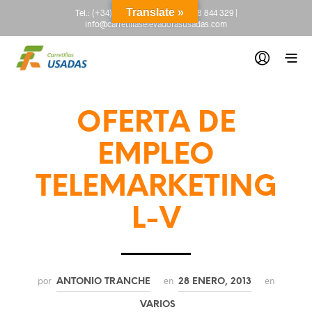
Translate »
Tel.:
(+34) 665 845 222
-
(+34) 918 844 329
|
info@carretillaselevadorasusadas.com
OFERTA DE
EMPLEO
TELEMARKETING
L-V
por
en
en
ANTONIO TRANCHE
28 ENERO, 2013
VARIOS