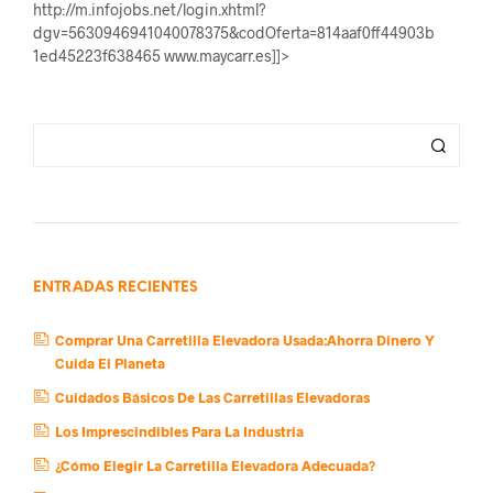
http://m.infojobs.net/login.xhtml?
dgv=5630946941040078375&codOferta=814aaf0ff44903b
1ed45223f638465 www.maycarr.es]]>
ENTRADAS RECIENTES
Comprar Una Carretilla Elevadora Usada:Ahorra Dinero Y
Cuida El Planeta
Cuidados Básicos De Las Carretillas Elevadoras
Los Imprescindibles Para La Industria
¿Cómo Elegir La Carretilla Elevadora Adecuada?