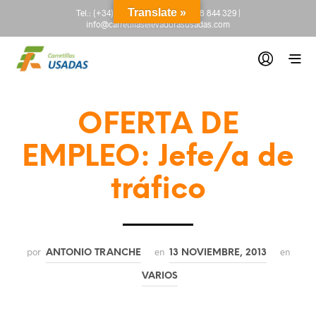
Translate »
Tel.:
(+34) 665 845 222
-
(+34) 918 844 329
|
info@carretillaselevadorasusadas.com
OFERTA DE
EMPLEO: Jefe/a de
tráfico
por
en
en
ANTONIO TRANCHE
13 NOVIEMBRE, 2013
VARIOS