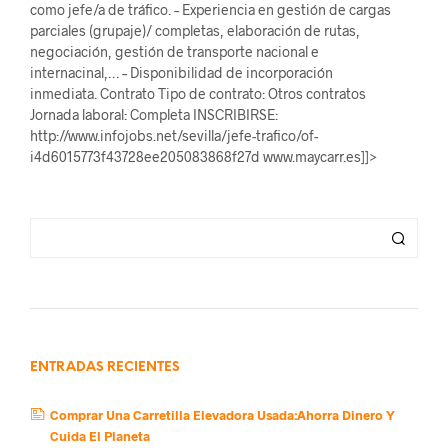
como jefe/a de tráfico. – Experiencia en gestión de cargas
parciales (grupaje)/ completas, elaboración de rutas,
negociación, gestión de transporte nacional e
internacinal,… – Disponibilidad de incorporación
inmediata. Contrato Tipo de contrato: Otros contratos
Jornada laboral: Completa INSCRIBIRSE:
http://www.infojobs.net/sevilla/jefe-trafico/of-
i4d6015773f43728ee205083868f27d www.maycarr.es]]>
ENTRADAS RECIENTES
Comprar Una Carretilla Elevadora Usada:Ahorra Dinero Y
Cuida El Planeta