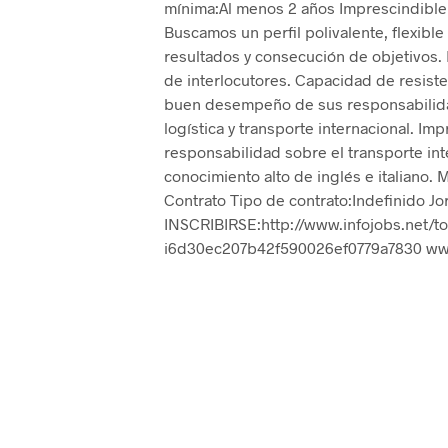
mínima:Al menos 2 años Imprescindible 
Buscamos un perfil polivalente, flexible 
resultados y consecución de objetivos.
de interlocutores. Capacidad de resisten
buen desempeño de sus responsabilida
logística y transporte internacional. I
responsabilidad sobre el transporte int
conocimiento alto de inglés e italiano. 
Contrato Tipo de contrato:Indefinido J
INSCRIBIRSE:http://www.infojobs.net/torr
i6d30ec207b42f590026ef0779a7830 www