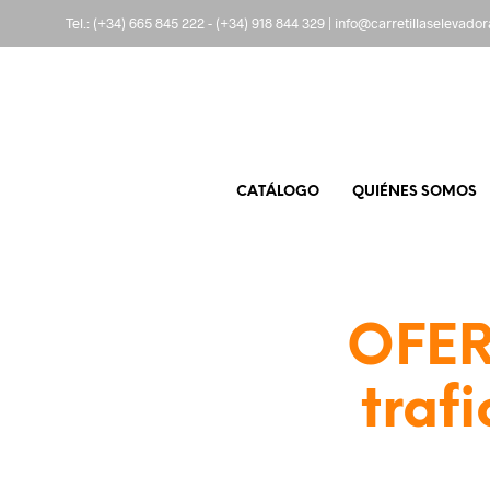
Tel.:
(+34) 665 845 222
-
(+34) 918 844 329
|
info@carretillaselevado
CATÁLOGO
QUIÉNES SOMOS
OFER
traf