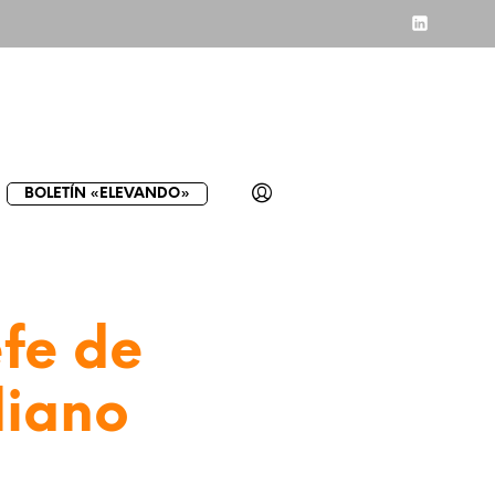
BOLETÍN «ELEVANDO»
fe de
liano