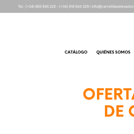
Tel.:
(+34) 665 845 222
-
(+34) 918 844 329
|
info@carretillaselevado
CATÁLOGO
QUIÉNES SOMOS
OFERT
DE 