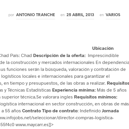
por
en
en
ANTONIO TRANCHE
25 ABRIL, 2013
VARIOS
Ubicación
Chad País: Chad
Descripción de la oferta:
Imprescindible
 de la construcción y mercados internacionales En dependenci
sus funciones serán la búsqueda, valoración y contratación de
ogísticos locales e internacionales para garantizar el
s, en tiempo y presupuestos, de las obras a realizar.
Requisito
as y Técnicas Estadísticas
Experiencia mínima:
Más de 5 años
n superior técnica.Se valorara ingles
Requisitos mínimos:
ogística internacional en sector construcción, en obras de más
 a 55 años
Contrato
Tipo de contrato
: Indefinido
Jornada
w.infojobs.net/seleccionar/director-compras-logistica-
55f4c0 www.maycarr.es]]>