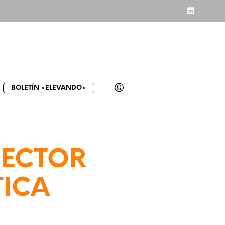
BOLETÍN «ELEVANDO»
RECTOR
TICA