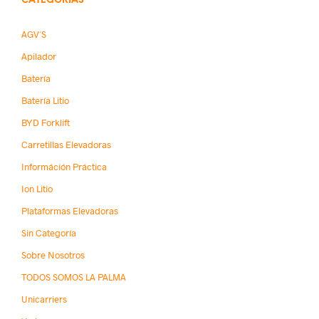
CATEGORÍAS
AGV´s
Apilador
Batería
Batería Litio
BYD Forklift
Carretillas Elevadoras
Információn Práctica
Ion Litio
Plataformas Elevadoras
Sin Categoría
Sobre Nosotros
TODOS SOMOS LA PALMA
Unicarriers