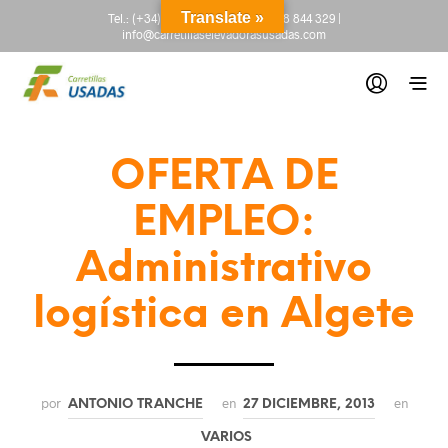
Translate »
Tel.:
(+34) 665 845 222
-
(+34) 918 844 329
|
info@carretillaselevadorasusadas.com
OFERTA DE
EMPLEO:
Administrativo
logística en Algete
por
en
en
ANTONIO TRANCHE
27 DICIEMBRE, 2013
VARIOS