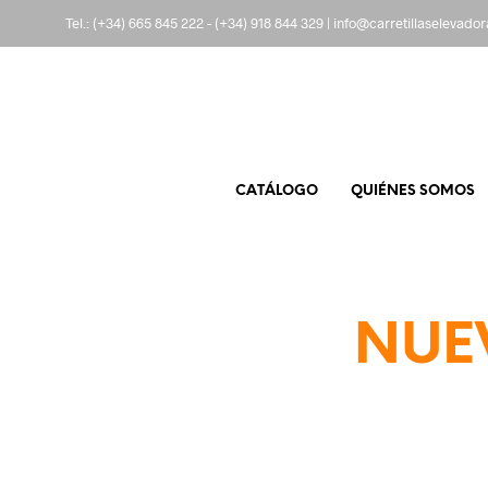
Tel.:
(+34) 665 845 222
-
(+34) 918 844 329
|
info@carretillaselevado
CATÁLOGO
QUIÉNES SOMOS
NUEV