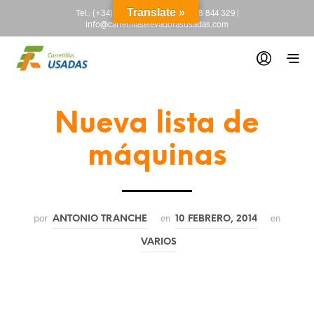
Translate »
Tel.:
(+34) 665 845 222
-
(+34) 918 844 329
|
info@carretillaselevadorasusadas.com
Nueva lista de
máquinas
por
en
en
ANTONIO TRANCHE
10 FEBRERO, 2014
VARIOS