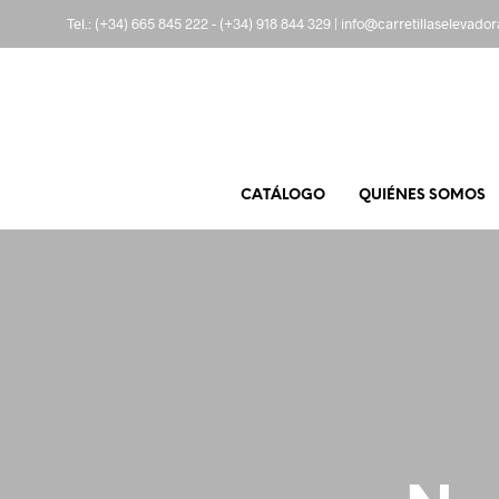
Tel.:
(+34) 665 845 222
-
(+34) 918 844 329
|
info@carretillaselevado
CATÁLOGO
QUIÉNES SOMOS