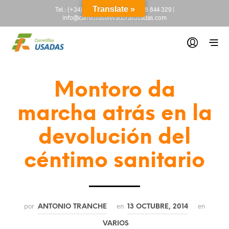
Translate »
Tel.:
(+34) 665 845 222
-
(+34) 918 844 329
|
info@carretillaselevadorasusadas.com
Montoro da
marcha atrás en la
devolución del
céntimo sanitario
por
en
en
ANTONIO TRANCHE
13 OCTUBRE, 2014
VARIOS