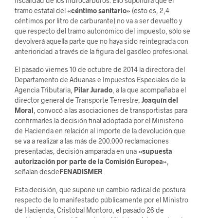
fiscalidad de los hidrocarburos. Ello supondrá que el
tramo estatal del
«céntimo sanitario»
(esto es, 2,4
céntimos por litro de carburante) no va a ser devuelto y
que respecto del tramo autonómico del impuesto, sólo se
devolverá aquella parte que no haya sido reintegrada con
anterioridad a través de la figura del gasóleo profesional.
El pasado viernes 10 de octubre de 2014 la directora del
Departamento de Aduanas e Impuestos Especiales de la
Agencia Tributaria,
Pilar Jurado
, a la que acompañaba el
director general de Transporte Terrestre,
Joaquín del
Moral
, convocó a las asociaciones de transportistas para
confirmarles la decisión final adoptada por el Ministerio
de Hacienda en relación al importe de la devolución que
se va a realizar a las más de 200.000 reclamaciones
presentadas, decisión amparada en una
«
supuesta
autorización por parte de la Comisión Europea»
,
señalan desde
FENADISMER
.
Esta decisión, que supone un cambio radical de postura
respecto de lo manifestado públicamente por el Ministro
de Hacienda, Cristóbal Montoro, el pasado 26 de