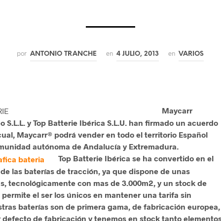
por
en
en
ANTONIO TRANCHE
4 JULIO, 2013
VARIOS
Maycarr
o S.L.L. y Top Batterie Ibérica S.L.U. han firmado un acuerdo
 cual, Maycarr® podrá vender en todo el territorio Español
comunidad autónoma de Andalucía y Extremadura.
Top Batterie Ibérica se ha convertido en el
 de las baterías de tracción, ya que dispone de unas
s, tecnológicamente con mas de 3.000m2, y un stock de
permite el ser los únicos en mantener una tarifa sin
tras baterías son de primera gama, de fabricación europea,
r defecto de fabricación y tenemos en stock tanto elemento