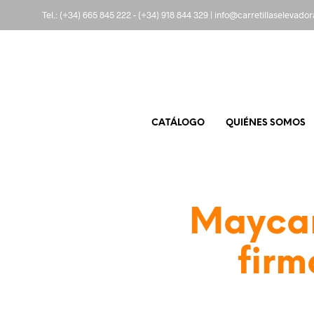
Tel.:
(+34) 665 845 222
-
(+34) 918 844 329
|
info@carretillaselevado
CATÁLOGO
QUIÉNES SOMOS
Maycar
firm