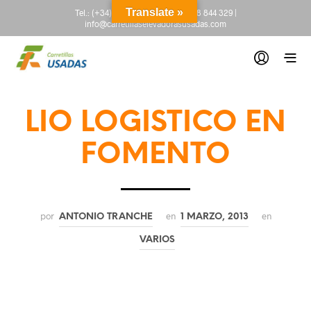
Translate »
Tel.:
(+34) 665 845 222
-
(+34) 918 844 329
|
info@carretillaselevadorasusadas.com
LIO LOGISTICO EN
FOMENTO
por
en
en
ANTONIO TRANCHE
1 MARZO, 2013
VARIOS