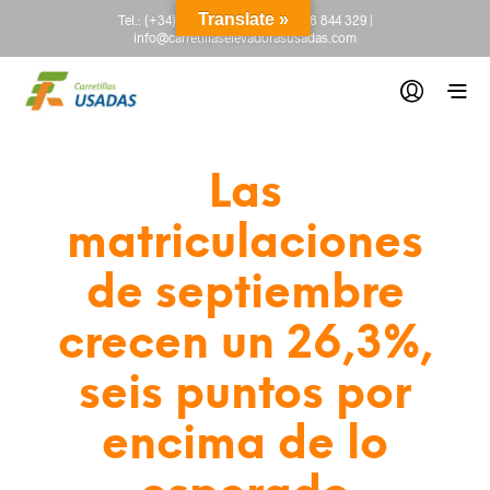
Translate »
Tel.:
(+34) 665 845 222
-
(+34) 918 844 329
|
info@carretillaselevadorasusadas.com
Las
matriculaciones
de septiembre
crecen un 26,3%,
seis puntos por
encima de lo