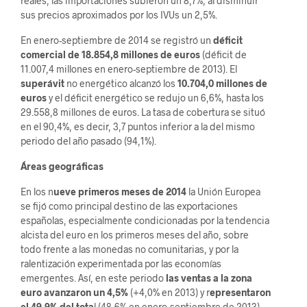
reales, las importaciones subieron un 8,7%, al disminuir
sus precios aproximados por los IVUs un 2,5%.
En enero-septiembre de 2014 se registró un
déficit
comercial de 18.854,8 millones de euros
(déficit de
11.007,4 millones en enero-septiembre de 2013). El
superávit
no energético alcanzó los
10.704,0 millones de
euros
y el déficit energético se redujo un 6,6%, hasta los
29.558,8 millones de euros. La tasa de cobertura se situó
en el 90,4%, es decir, 3,7 puntos inferior a la del mismo
periodo del año pasado (94,1%).
Áreas geográficas
En los n
ueve primeros meses de 2014
la Unión Europea
se fijó como principal destino de las exportaciones
españolas, especialmente condicionadas por la tendencia
alcista del euro en los primeros meses del año, sobre
todo frente a las monedas no comunitarias, y por la
ralentización experimentada por las economías
emergentes. Así, en este periodo
las ventas a la zona
euro avanzaron un 4,5%
(+4,0% en 2013) y r
epresentaron
el 49,9% del tota
l (48,6% en enero-septiembre de 2013).