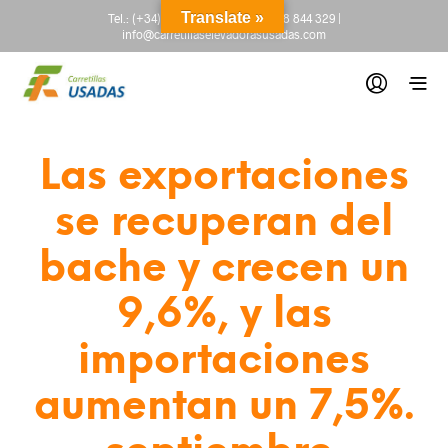
Translate »
Tel.:
(+34) 665 845 222
-
(+34) 918 844 329
|
info@carretillaselevadorasusadas.com
Las exportaciones
se recuperan del
bache y crecen un
9,6%, y las
importaciones
aumentan un 7,5%.