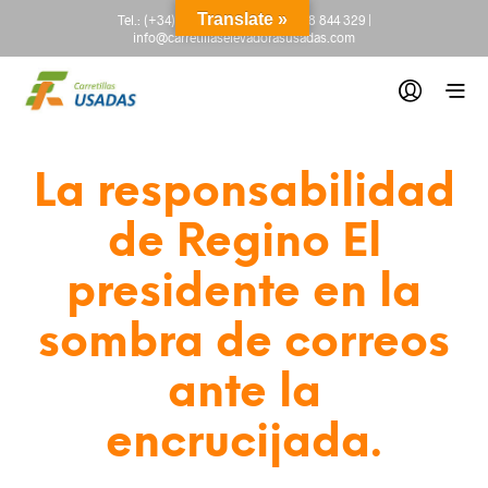
Translate »
Tel.:
(+34) 665 845 222
-
(+34) 918 844 329
|
info@carretillaselevadorasusadas.com
La responsabilidad
de Regino El
presidente en la
sombra de correos
ante la
encrucijada.