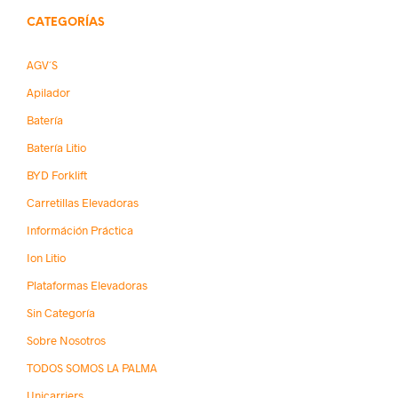
CATEGORÍAS
AGV´s
Apilador
Batería
Batería Litio
BYD Forklift
Carretillas Elevadoras
Információn Práctica
Ion Litio
Plataformas Elevadoras
Sin Categoría
Sobre Nosotros
TODOS SOMOS LA PALMA
Unicarriers