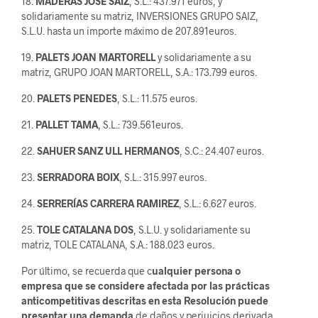
18.
MADERAS JOSE SAIZ
, S.L.: 437.971 euros, y
solidariamente su matriz, INVERSIONES GRUPO SAIZ,
S.L.U. hasta un importe máximo de 207.891euros.
19.
PALETS JOAN MARTORELL
y solidariamente a su
matriz, GRUPO JOAN MARTORELL, S.A.: 173.799 euros.
20.
PALETS PENEDES
, S.L.: 11.575 euros.
21.
PALLET TAMA
, S.L.: 739.561euros.
22.
SAHUER SANZ ULL HERMANOS
, S.C.: 24.407 euros.
23.
SERRADORA BOIX
, S.L.: 315.997 euros.
24.
SERRERÍAS CARRERA RAMIREZ
, S.L.: 6.627 euros.
25.
TOLE CATALANA DOS
, S.L.U. y solidariamente su
matriz, TOLE CATALANA, S.A.: 188.023 euros.
Por último, se recuerda que c
ualquier persona o
empresa que se considere afectada por las prácticas
anticompetitivas descritas en esta Resolución puede
presentar una demanda
de daños y perjuicios derivada