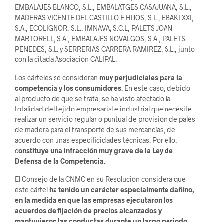
EMBALAJES BLANCO, S.L., EMBALATGES CASAJUANA, S.L.,
MADERAS VICENTE DEL CASTILLO E HIJOS, S.L., EBAKI XXI,
S.A., ECOLIGNOR, S.L., IMNAVA, S.C.L, PALETS JOAN
MARTORELL, S.A., EMBALAJES NOVALGOS, S.A., PALETS
PENEDES, S.L. y SERRERIAS CARRERA RAMIREZ, S.L., junto
con la citada Asociación CALIPAL.
Los cárteles se consideran
muy perjudiciales para la
competencia y los consumidores
. En este caso, debido
al producto de que se trata, se ha visto afectado la
totalidad del tejido empresarial e industrial que necesite
realizar un servicio regular o puntual de provisión de palés
de madera para el transporte de sus mercancías, de
acuerdo con unas especificidades técnicas. Por ello,
c
onstituye una infracción muy grave de la Ley de
Defensa de la Competencia.
El Consejo de la CNMC en su Resolución considera que
este cártel
ha tenido un carácter especialmente dañino,
en la medida en que las empresas ejecutaron los
acuerdos de fijación de precios alcanzados y
mantuvieron las conductas durante un largo periodo