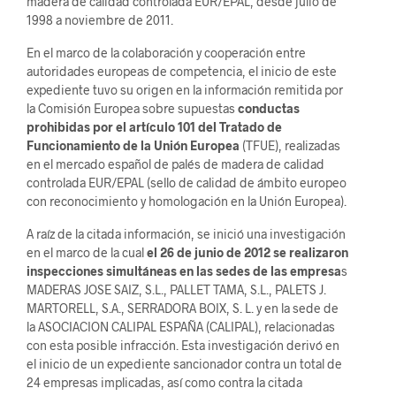
madera de calidad controlada EUR/EPAL, desde julio de
1998 a noviembre de 2011.
En el marco de la colaboración y cooperación entre
autoridades europeas de competencia, el inicio de este
expediente tuvo su origen en la información remitida por
la Comisión Europea sobre supuestas
conductas
prohibidas por el artículo 101 del Tratado de
Funcionamiento de la Unión Europea
(TFUE), realizadas
en el mercado español de palés de madera de calidad
controlada EUR/EPAL (sello de calidad de ámbito europeo
con reconocimiento y homologación en la Unión Europea).
A raíz de la citada información, se inició una investigación
en el marco de la cual
el 26 de junio de 2012 se realizaron
inspecciones simultáneas en las sedes de las empresa
s
MADERAS JOSE SAIZ, S.L., PALLET TAMA, S.L., PALETS J.
MARTORELL, S.A., SERRADORA BOIX, S. L. y en la sede de
la ASOCIACION CALIPAL ESPAÑA (CALIPAL), relacionadas
con esta posible infracción. Esta investigación derivó en
el inicio de un expediente sancionador contra un total de
24 empresas implicadas, así como contra la citada