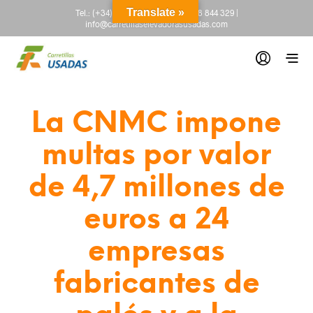
Translate »
Tel.:
(+34) 665 845 222
-
(+34) 918 844 329
|
info@carretillaselevadorasusadas.com
La CNMC impone
multas por valor
de 4,7 millones de
euros a 24
empresas
fabricantes de