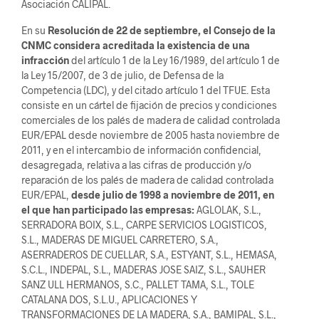
Asociación CALIPAL.
En su
Resolución de 22 de septiembre, el Consejo de la
CNMC considera acreditada la existencia de una
infracción
del artículo 1 de la Ley 16/1989, del artículo 1 de
la Ley 15/2007, de 3 de julio, de Defensa de la
Competencia (LDC), y del citado artículo 1 del TFUE. Esta
consiste en un cártel de fijación de precios y condiciones
comerciales de los palés de madera de calidad controlada
EUR/EPAL desde noviembre de 2005 hasta noviembre de
2011, y en el intercambio de información confidencial,
desagregada, relativa a las cifras de producción y/o
reparación de los palés de madera de calidad controlada
EUR/EPAL,
desde julio de 1998 a noviembre de 2011, en
el que han participado las empresas:
AGLOLAK, S.L.,
SERRADORA BOIX, S.L., CARPE SERVICIOS LOGISTICOS,
S.L., MADERAS DE MIGUEL CARRETERO, S.A.,
ASERRADEROS DE CUELLAR, S.A., ESTYANT, S.L., HEMASA,
S.C.L., INDEPAL, S.L., MADERAS JOSE SAIZ, S.L., SAUHER
SANZ ULL HERMANOS, S.C., PALLET TAMA, S.L., TOLE
CATALANA DOS, S.L.U., APLICACIONES Y
TRANSFORMACIONES DE LA MADERA, S.A., BAMIPAL, S.L.,