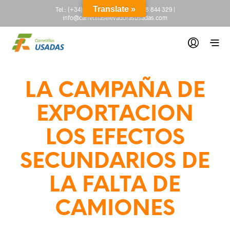
Translate »
Tel.:
(+34) 665 845 222
-
(+34) 918 844 329
|
info@carretillaselevadorasusadas.com
LA CAMPAÑA DE
EXPORTACION
LOS EFECTOS
SECUNDARIOS DE
LA FALTA DE
CAMIONES