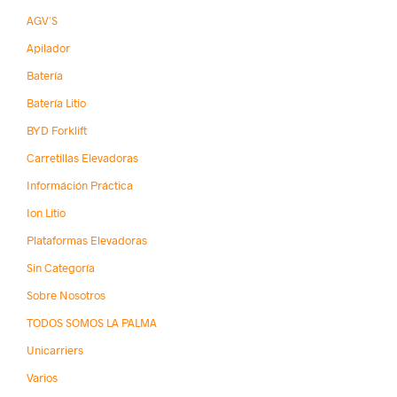
AGV´s
Apilador
Batería
Batería Litio
BYD Forklift
Carretillas Elevadoras
Információn Práctica
Ion Litio
Plataformas Elevadoras
Sin Categoría
Sobre Nosotros
TODOS SOMOS LA PALMA
Unicarriers
Varios