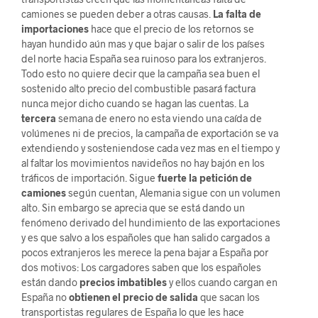
camiones se pueden deber a otras causas.
La falta de
importaciones
hace que el precio de los retornos se
hayan hundido aún mas y que bajar o salir de los países
del norte hacia España sea ruinoso para los extranjeros.
Todo esto no quiere decir que la campaña sea buen el
sostenido alto precio del combustible pasará factura
nunca mejor dicho cuando se hagan las cuentas. La
tercera
semana de enero no esta viendo una caída de
volúmenes ni de precios, la campaña de exportación se va
extendiendo y sosteniendose cada vez mas en el tiempo y
al faltar los movimientos navideños no hay bajón en los
tráficos de importación. Sigue
fuerte la petición de
camiones
según cuentan, Alemania sigue con un volumen
alto. Sin embargo se aprecia que se está dando un
fenómeno derivado del hundimiento de las exportaciones
y es que salvo a los españoles que han salido cargados a
pocos extranjeros les merece la pena bajar a España por
dos motivos: Los cargadores saben que los españoles
están dando
precios imbatibles
y ellos cuando cargan en
España no
obtienen el precio de salida
que sacan los
transportistas regulares de España lo que les hace