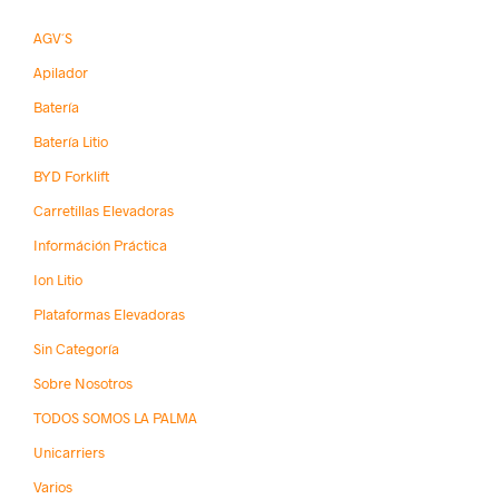
AGV´s
Apilador
Batería
Batería Litio
BYD Forklift
Carretillas Elevadoras
Információn Práctica
Ion Litio
Plataformas Elevadoras
Sin Categoría
Sobre Nosotros
TODOS SOMOS LA PALMA
Unicarriers
Varios