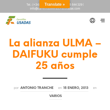
Translate »
Tel.:
(+34) 665 845 222
-
(+34) 918 844 329
|
info@carretillaselevadorasusadas.com
La alianza ULMA –
DAIFUKU cumple
25 años
por
en
en
ANTONIO TRANCHE
15 ENERO, 2013
VARIOS