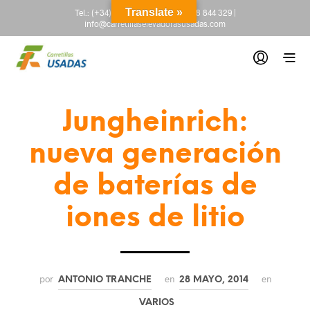
Translate »
Tel.:
(+34) 665 845 222
-
(+34) 918 844 329
|
info@carretillaselevadorasusadas.com
Jungheinrich:
nueva generación
de baterías de
iones de litio
por
en
en
ANTONIO TRANCHE
28 MAYO, 2014
VARIOS