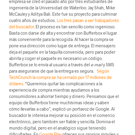
empresa se creó el pasado año por tres estudiantes de
ingeniería de la Universidad de Waterloo: Jay Shah, Mike
McCauley y Aditya Bali. Este fue su proyecto para culminar
cuatro años de estudios.
Los tres pasan a ser trabajadores
del buscador
. El proceso es tan sencillo como ingenioso.
Basta con darse de alta y encontrar con Bufferbox el lugar
más conveniente para la recogida. Al hacer la compra se
pone esa dirección como lugar de entrega. El mensajero
deja el paquete en la taquilla convenida, pero para poder
abrirla y coger el paquete es necesario un código.
Bufferbox se lo envía al usuario a través del
e-mail
y SMS
para asegurarse de que la entrega es segura.
Según
TechCrunch la compra se ha cerrado por 17 millones de
dólares
. “Queremos quitar las complicaciones a la
experiencia de compra mientras ayudamos a los
consumidores a ahorrar tiempo y dinero. Pensamos que el
equipo de Bufferbox tiene muchísimas ideas y saben
cómo llevarlas a cabo”, explicó un portavoz de Google. Al
buscador le interesa mejorar su posición en el comercio
electrónico, pero también ser fiable y sencilla. Domina el
mundo digital, pero en el analógico sigue teniendo
dificultades. En
Google Play
ofrecen sus propios móviles y