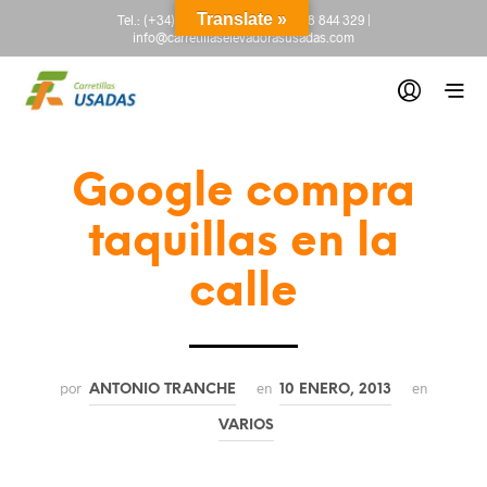
Translate »
Tel.:
(+34) 665 845 222
-
(+34) 918 844 329
|
info@carretillaselevadorasusadas.com
Google compra
taquillas en la
calle
por
en
en
ANTONIO TRANCHE
10 ENERO, 2013
VARIOS