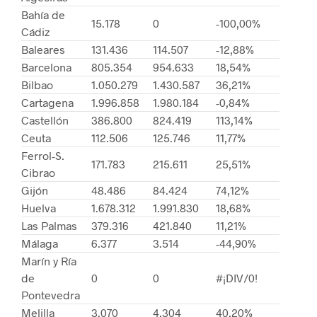
Bahía de
15.178
0
-100,00%
Cádiz
Baleares
131.436
114.507
-12,88%
Barcelona
805.354
954.633
18,54%
Bilbao
1.050.279
1.430.587
36,21%
Cartagena
1.996.858
1.980.184
-0,84%
Castellón
386.800
824.419
113,14%
Ceuta
112.506
125.746
11,77%
Ferrol-S.
171.783
215.611
25,51%
Cibrao
Gijón
48.486
84.424
74,12%
Huelva
1.678.312
1.991.830
18,68%
Las Palmas
379.316
421.840
11,21%
Málaga
6.377
3.514
-44,90%
Marín y Ría
de
0
0
#¡DIV/0!
Pontevedra
Melilla
3.070
4.304
40,20%