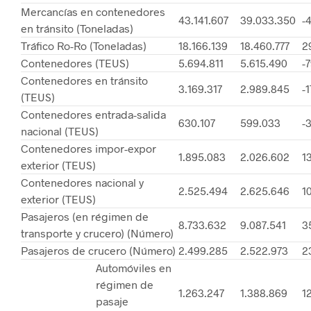
Mercancías en contenedores
43.141.607
39.033.350
-4
en tránsito (Toneladas)
Tráfico Ro-Ro (Toneladas)
18.166.139
18.460.777
2
Contenedores (TEUS)
5.694.811
5.615.490
-7
Contenedores en tránsito
3.169.317
2.989.845
-1
(TEUS)
Contenedores entrada-salida
630.107
599.033
-3
nacional (TEUS)
Contenedores impor-expor
1.895.083
2.026.602
13
exterior (TEUS)
Contenedores nacional y
2.525.494
2.625.646
10
exterior (TEUS)
Pasajeros (en régimen de
8.733.632
9.087.541
3
transporte y crucero) (Número)
Pasajeros de crucero (Número)
2.499.285
2.522.973
2
Automóviles en
régimen de
1.263.247
1.388.869
12
pasaje