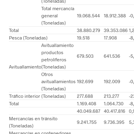
(Toneladas)
Total mercancía
general
19.068.544
18.912.388
-0
(Toneladas)
Total
38.880.279
39.353.086
1,
Pesca (Toneladas)
19.518
17.908
-8
Avituallamiento
productos
679.503
641.536
-5
petrolíferos
Avituallamiento
(Toneladas)
Otros
avituallamientos
192.699
192.009
-0
(Toneladas)
Tráfico interior (Toneladas)
277.688
213.277
-2
Total
1.169.408
1.064.730
-8
40.049.687
40.417.816
0
Mercancías en tránsito
9.241.755
9.736.395
5
(Toneladas)
Mercancías en contenedores