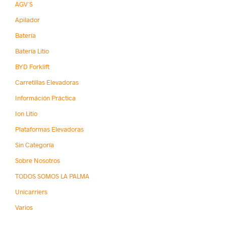
AGV´s
Apilador
Batería
Batería Litio
BYD Forklift
Carretillas Elevadoras
Információn Práctica
Ion Litio
Plataformas Elevadoras
Sin Categoría
Sobre Nosotros
TODOS SOMOS LA PALMA
Unicarriers
Varios