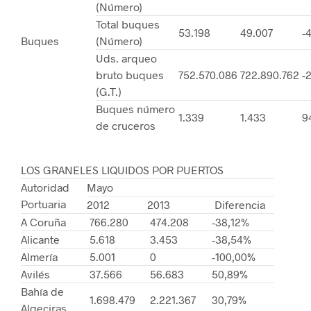
(Número)
Total buques
53.198
49.007
-4
Buques
(Número)
Uds. arqueo
bruto buques
752.570.086
722.890.762
-2
(G.T.)
Buques número
1.339
1.433
9
de cruceros
LOS GRANELES LIQUIDOS POR PUERTOS
Autoridad
Mayo
Portuaria
2012
2013
Diferencia
A Coruña
766.280
474.208
-38,12%
Alicante
5.618
3.453
-38,54%
Almería
5.001
0
-100,00%
Avilés
37.566
56.683
50,89%
Bahía de
1.698.479
2.221.367
30,79%
Algeciras