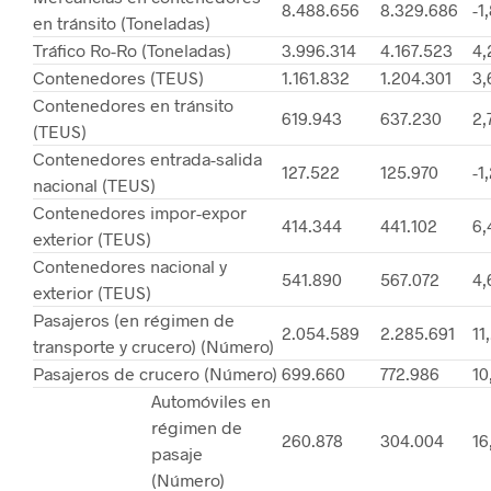
8.488.656
8.329.686
-1
en tránsito (Toneladas)
Tráfico Ro-Ro (Toneladas)
3.996.314
4.167.523
4
Contenedores (TEUS)
1.161.832
1.204.301
3
Contenedores en tránsito
619.943
637.230
2,
(TEUS)
Contenedores entrada-salida
127.522
125.970
-1
nacional (TEUS)
Contenedores impor-expor
414.344
441.102
6
exterior (TEUS)
Contenedores nacional y
541.890
567.072
4
exterior (TEUS)
Pasajeros (en régimen de
2.054.589
2.285.691
11
transporte y crucero) (Número)
Pasajeros de crucero (Número)
699.660
772.986
10
Automóviles en
régimen de
260.878
304.004
16
pasaje
(Número)