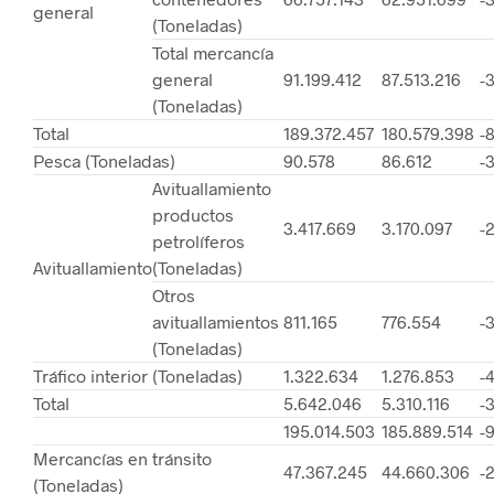
general
(Toneladas)
Total mercancía
general
91.199.412
87.513.216
-3
(Toneladas)
Total
189.372.457
180.579.398
-8
Pesca (Toneladas)
90.578
86.612
-3
Avituallamiento
productos
3.417.669
3.170.097
-2
petrolíferos
Avituallamiento
(Toneladas)
Otros
avituallamientos
811.165
776.554
-3
(Toneladas)
Tráfico interior (Toneladas)
1.322.634
1.276.853
-4
Total
5.642.046
5.310.116
-3
195.014.503
185.889.514
-9
Mercancías en tránsito
47.367.245
44.660.306
-2
(Toneladas)