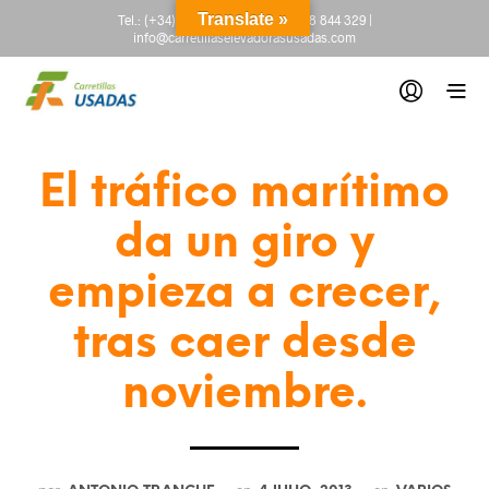
Translate »
Tel.:
(+34) 665 845 222
-
(+34) 918 844 329
|
info@carretillaselevadorasusadas.com
El tráfico marítimo
da un giro y
empieza a crecer,
tras caer desde
noviembre.