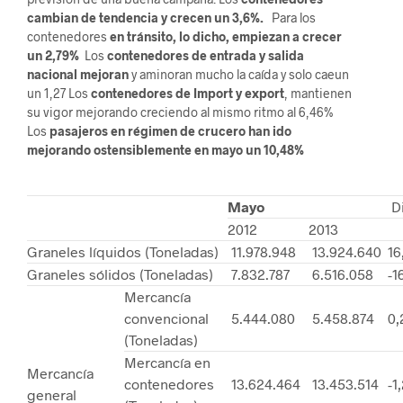
cambian de tendencia y crecen un 3,6%.
Para los
contenedores
en tránsito, lo dicho, empiezan a crecer
un 2,79%
Los
contenedores de entrada y salida
nacional mejoran
y aminoran mucho la caída y solo caeun
un 1,27 Los
contenedores de Import y export
, mantienen
su vigor mejorando creciendo al mismo ritmo al 6,46%
Los
pasajeros en régimen de crucero han ido
mejorando ostensiblemente en mayo un 10,48%
Mayo
Di
2012
2013
Graneles líquidos (Toneladas)
11.978.948
13.924.640
16
Graneles sólidos (Toneladas)
7.832.787
6.516.058
-1
Mercancía
convencional
5.444.080
5.458.874
0,
(Toneladas)
Mercancía en
Mercancía
contenedores
13.624.464
13.453.514
-1
general