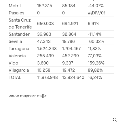
Motril
152.315
85.184
-44,07%
Pasajes
0
0
#¡DIV/0!
Santa Cruz
650.003
694.921
6,91%
de Tenerife
Santander
36.983
32.864
-11,14%
Sevilla
47.343
18.786
-60,32%
Tarragona
1.524.248
1.704.467
11,82%
Valencia
255.499
452.299
77,03%
Vigo
3.600
9.337
159,36%
Vilagarcía
10.258
19.472
89,82%
TOTAL
11.978.948
13.924.640
16,24%
www.maycarr.es]]>