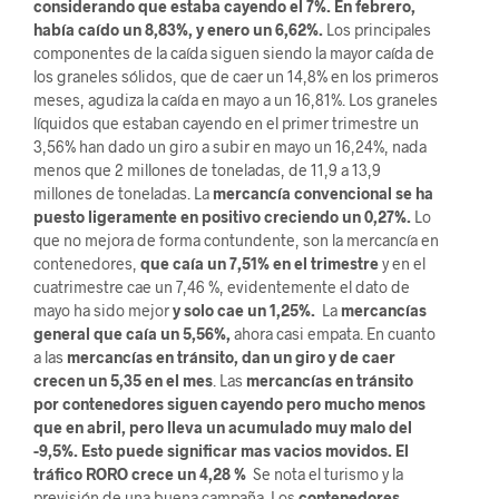
considerando que estaba cayendo el 7%. En febrero,
había caído un 8,83%, y enero un 6,62%.
Los principales
componentes de la caída siguen siendo la mayor caída de
los graneles sólidos, que de caer un 14,8% en los primeros
meses, agudiza la caída en mayo a un 16,81%. Los graneles
líquidos que estaban cayendo en el primer trimestre un
3,56% han dado un giro a subir en mayo un 16,24%, nada
menos que 2 millones de toneladas, de 11,9 a 13,9
millones de toneladas. La
mercancía convencional se ha
puesto ligeramente en positivo creciendo un 0,27%.
Lo
que no mejora de forma contundente, son la mercancía en
contenedores,
que caía un 7,51% en el trimestre
y en el
cuatrimestre cae un 7,46 %, evidentemente el dato de
mayo ha sido mejor
y solo cae un 1,25%.
La
mercancías
general que caía un 5,56%,
ahora casi empata. En cuanto
a las
mercancías en tránsito, dan un giro y de caer
crecen un 5,35 en el mes
. Las
mercancías en tránsito
por contenedores siguen cayendo pero mucho menos
que en abril, pero lleva un acumulado muy malo del
-9,5%. Esto puede significar mas vacios movidos.
El
tráfico RORO crece un 4,28 %
Se nota el turismo y la
previsión de una buena campaña. Los
contenedores