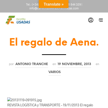
Translate »
Tel.:
(+34) 665 845 222
-
(+34) 918 844 329
|
info@carretillaselevadorasusadas.com
El regalo de Aena.
por
en
en
ANTONIO TRANCHE
19 NOVIEMBRE, 2013
VARIOS
REVISTA LOGÍSTICA y TRANSPORTE – 19/11/2013 El regalo