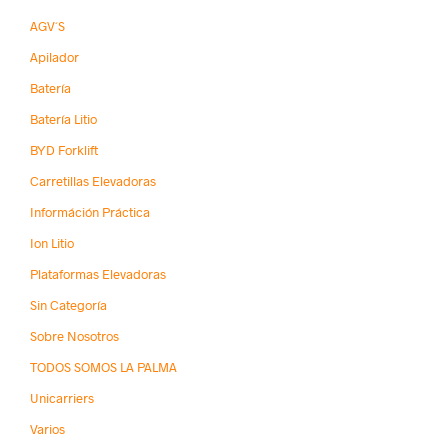
AGV´s
Apilador
Batería
Batería Litio
BYD Forklift
Carretillas Elevadoras
Információn Práctica
Ion Litio
Plataformas Elevadoras
Sin Categoría
Sobre Nosotros
TODOS SOMOS LA PALMA
Unicarriers
Varios