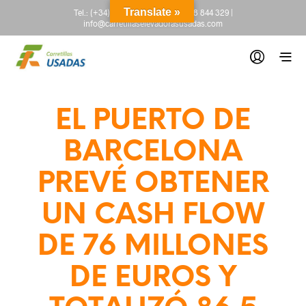
Translate »
Tel.:
(+34) 665 845 222
-
(+34) 918 844 329
|
info@carretillaselevadorasusadas.com
EL PUERTO DE
BARCELONA
PREVÉ OBTENER
UN CASH FLOW
DE 76 MILLONES
DE EUROS Y