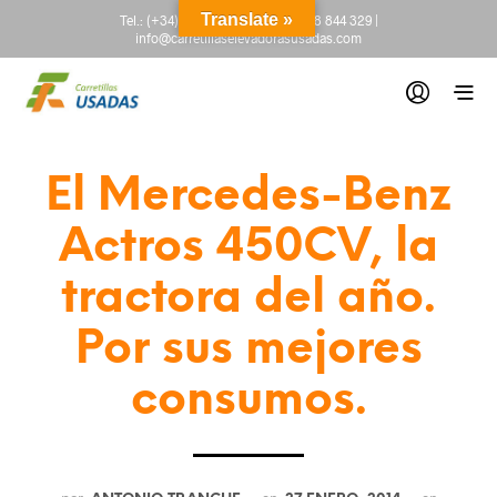
Translate »
Tel.:
(+34) 665 845 222
-
(+34) 918 844 329
|
info@carretillaselevadorasusadas.com
El Mercedes-Benz
Actros 450CV, la
tractora del año.
Por sus mejores
consumos.