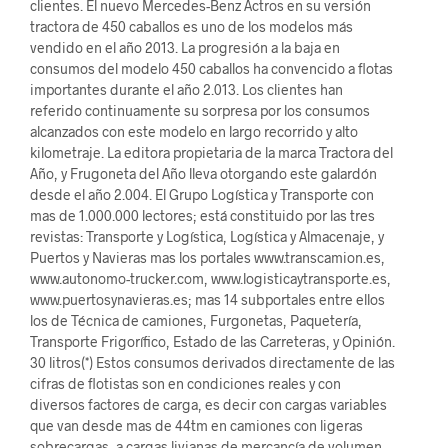
clientes. El nuevo Mercedes-Benz Actros en su versión
tractora de 450 caballos es uno de los modelos más
vendido en el año 2013. La progresión a la baja en
consumos del modelo 450 caballos ha convencido a flotas
importantes durante el año 2.013. Los clientes han
referido continuamente su sorpresa por los consumos
alcanzados con este modelo en largo recorrido y alto
kilometraje. La editora propietaria de la marca Tractora del
Año, y Frugoneta del Año lleva otorgando este galardón
desde el año 2.004. El Grupo Logística y Transporte con
mas de 1.000.000 lectores; está constituido por las tres
revistas: Transporte y Logística, Logística y Almacenaje, y
Puertos y Navieras mas los portales www.transcamion.es,
www.autonomo-trucker.com, www.logisticaytransporte.es,
www.puertosynavieras.es; mas 14 subportales entre ellos
los de Técnica de camiones, Furgonetas, Paquetería,
Transporte Frigorífico, Estado de las Carreteras, y Opinión.
30 litros(*) Estos consumos derivados directamente de las
cifras de flotistas son en condiciones reales y con
diversos factores de carga, es decir con cargas variables
que van desde mas de 44tm en camiones con ligeras
sobrecargas, a cargas livianas de mercancía de volumen.