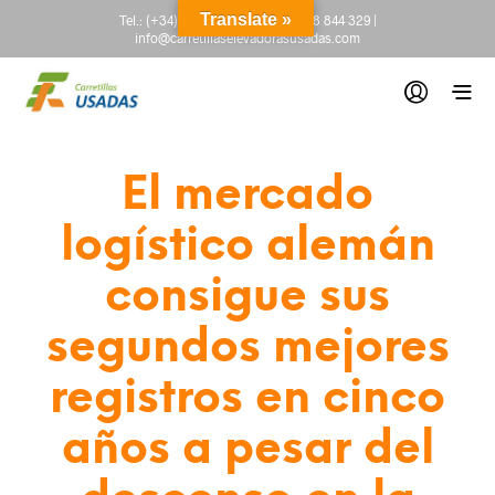
Translate »
Tel.:
(+34) 665 845 222
-
(+34) 918 844 329
|
info@carretillaselevadorasusadas.com
El mercado
logístico alemán
consigue sus
segundos mejores
registros en cinco
años a pesar del