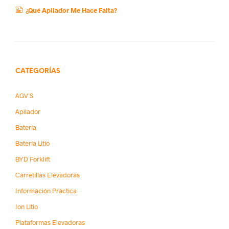
¿Qué Apilador Me Hace Falta?
CATEGORÍAS
AGV´s
Apilador
Batería
Batería Litio
BYD Forklift
Carretillas Elevadoras
Információn Práctica
Ion Litio
Plataformas Elevadoras