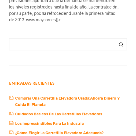
previsiones apuntan a que la demanda se mantendrá en
los niveles registrados hasta final de año. La contratación,
por su parte, podría retroceder durante la primera mitad
de 2013. www.maycarr.es]]>
ENTRADAS RECIENTES
Comprar Una Carretilla Elevadora Usada:Ahorra Dinero Y
Cuida El Planeta
Cuidados Básicos De Las Carretillas Elevadoras
Los Imprescindibles Para La Industria
¿Cómo Elegir La Carretilla Elevadora Adecuada?